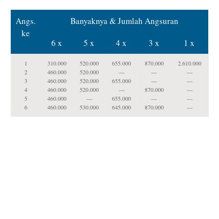
Angs.
Banyaknya & Jumlah Angsuran
ke
6 x
5 x
4 x
3 x
1 x
1
310.000
520.000
655.000
870.000
2.610.000
2
460.000
520.000
—
—
—
3
460.000
520.000
655.000
—
—
4
460.000
520.000
—
870.000
—
5
460.000
—
655.000
—
—
6
460.000
530.000
645.000
870.000
—