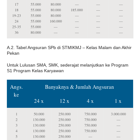
17
55.000
80.000
—
—
—
18
55.000
80.000
185.000
—
—
19-23
55.000
80.000
—
—
—
24
55.000
160.000
—
—
—
25-35
55.000
—
—
—
—
36
80.000
—
—
—
—
A.2. Tabel Angsuran SPb di STMIKMJ – Kelas Malam dan Akhir
Pekan
Untuk Lulusan SMA, SMK, sederajat melanjutkan ke Program
S1 Program Kelas Karyawan
Angs.
Banyaknya & Jumlah Angsuran
ke
24 x
12 x
4 x
1 x
1
50.000
250.000
750.000
3.000.000
2
130.000
250.000
750.000
—
3
130.000
250.000
750.000
—
4
130.000
250.000
750.000
—
5
130.000
250.000
—
—