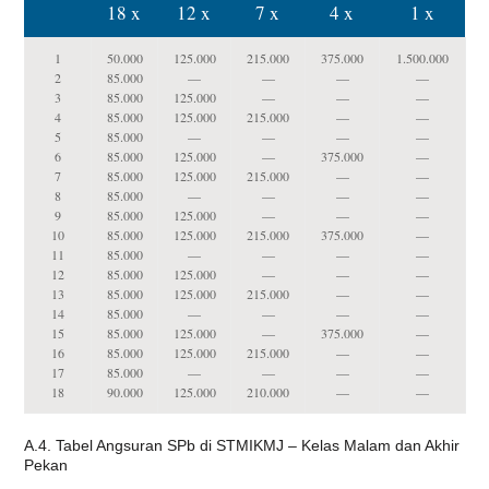
18 x
12 x
7 x
4 x
1 x
1
50.000
125.000
215.000
375.000
1.500.000
2
85.000
—
—
—
—
3
85.000
125.000
—
—
—
4
85.000
125.000
215.000
—
—
5
85.000
—
—
—
—
6
85.000
125.000
—
375.000
—
7
85.000
125.000
215.000
—
—
8
85.000
—
—
—
—
9
85.000
125.000
—
—
—
10
85.000
125.000
215.000
375.000
—
11
85.000
—
—
—
—
12
85.000
125.000
—
—
—
13
85.000
125.000
215.000
—
—
14
85.000
—
—
—
—
15
85.000
125.000
—
375.000
—
16
85.000
125.000
215.000
—
—
17
85.000
—
—
—
—
18
90.000
125.000
210.000
—
—
A.4. Tabel Angsuran SPb di STMIKMJ – Kelas Malam dan Akhir
Pekan