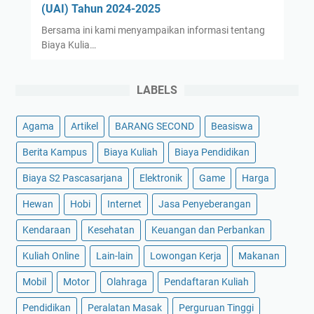
(UAI) Tahun 2024-2025
Bersama ini kami menyampaikan informasi tentang
Biaya Kulia…
LABELS
Agama
Artikel
BARANG SECOND
Beasiswa
Berita Kampus
Biaya Kuliah
Biaya Pendidikan
Biaya S2 Pascasarjana
Elektronik
Game
Harga
Hewan
Hobi
Internet
Jasa Penyeberangan
Kendaraan
Kesehatan
Keuangan dan Perbankan
Kuliah Online
Lain-lain
Lowongan Kerja
Makanan
Mobil
Motor
Olahraga
Pendaftaran Kuliah
Pendidikan
Peralatan Masak
Perguruan Tinggi