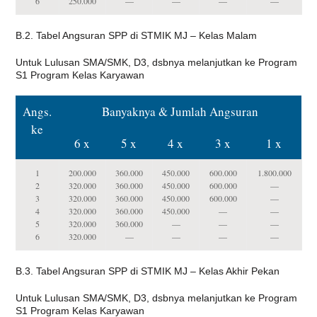
6
250.000
—
—
—
—
B.2. Tabel Angsuran SPP di STMIK MJ – Kelas Malam
Untuk Lulusan SMA/SMK, D3, dsbnya melanjutkan ke Program
S1 Program Kelas Karyawan
Angs.
Banyaknya & Jumlah Angsuran
ke
6 x
5 x
4 x
3 x
1 x
1
200.000
360.000
450.000
600.000
1.800.000
2
320.000
360.000
450.000
600.000
—
3
320.000
360.000
450.000
600.000
—
4
320.000
360.000
450.000
—
—
5
320.000
360.000
—
—
—
6
320.000
—
—
—
—
B.3. Tabel Angsuran SPP di STMIK MJ – Kelas Akhir Pekan
Untuk Lulusan SMA/SMK, D3, dsbnya melanjutkan ke Program
S1 Program Kelas Karyawan