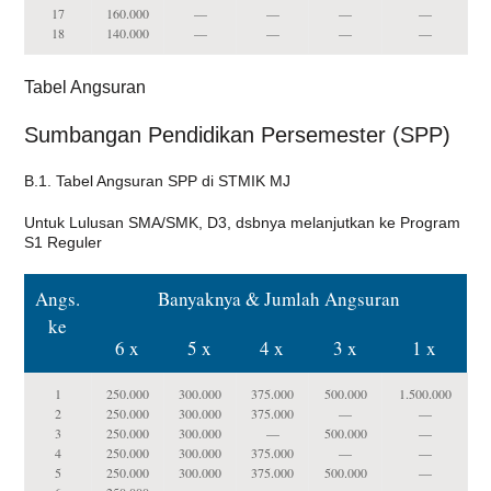
17
160.000
—
—
—
—
18
140.000
—
—
—
—
Tabel Angsuran
Sumbangan Pendidikan Persemester (SPP)
B.1. Tabel Angsuran SPP di STMIK MJ
Untuk Lulusan SMA/SMK, D3, dsbnya melanjutkan ke Program
S1 Reguler
Angs.
Banyaknya & Jumlah Angsuran
ke
6 x
5 x
4 x
3 x
1 x
1
250.000
300.000
375.000
500.000
1.500.000
2
250.000
300.000
375.000
—
—
3
250.000
300.000
—
500.000
—
4
250.000
300.000
375.000
—
—
5
250.000
300.000
375.000
500.000
—