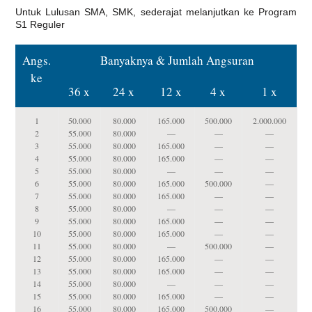
Untuk Lulusan SMA, SMK, sederajat melanjutkan ke Program
S1 Reguler
Angs.
Banyaknya & Jumlah Angsuran
ke
36 x
24 x
12 x
4 x
1 x
1
50.000
80.000
165.000
500.000
2.000.000
2
55.000
80.000
—
—
—
3
55.000
80.000
165.000
—
—
4
55.000
80.000
165.000
—
—
5
55.000
80.000
—
—
—
6
55.000
80.000
165.000
500.000
—
7
55.000
80.000
165.000
—
—
8
55.000
80.000
—
—
—
9
55.000
80.000
165.000
—
—
10
55.000
80.000
165.000
—
—
11
55.000
80.000
—
500.000
—
12
55.000
80.000
165.000
—
—
13
55.000
80.000
165.000
—
—
14
55.000
80.000
—
—
—
15
55.000
80.000
165.000
—
—
16
55.000
80.000
165.000
500.000
—