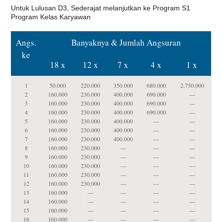
Untuk Lulusan D3, Sederajat melanjutkan ke Program S1
Program Kelas Karyawan
Angs.
Banyaknya & Jumlah Angsuran
ke
18 x
12 x
7 x
4 x
1 x
1
50.000
220.000
350.000
680.000
2.750.000
2
160.000
230.000
400.000
690.000
—
3
160.000
230.000
400.000
690.000
—
4
160.000
230.000
400.000
690.000
—
5
160.000
230.000
400.000
—
—
6
160.000
230.000
400.000
—
—
7
160.000
230.000
400.000
—
—
8
160.000
230.000
—
—
—
9
160.000
230.000
—
—
—
10
160.000
230.000
—
—
—
11
160.000
230.000
—
—
—
12
160.000
230.000
—
—
—
13
160.000
—
—
—
—
14
160.000
—
—
—
—
15
160.000
—
—
—
—
16
160.000
—
—
—
—