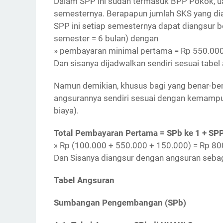
Dalam SPP ini sudah termasuk BPP Pokok, ua
semesternya. Berapapun jumlah SKS yang dia
SPP ini setiap semesternya dapat diangsur be
semester = 6 bulan) dengan
» pembayaran minimal pertama = Rp 550.000
Dan sisanya dijadwalkan sendiri sesuai tabel 
Namun demikian, khusus bagi yang benar-bena
angsurannya sendiri sesuai dengan kemampua
biaya).
Total Pembayaran Pertama = SPb ke 1 + SPP 
» Rp (100.000 + 550.000 + 150.000) = Rp 80
Dan Sisanya diangsur dengan angsuran sebag
Tabel Angsuran
Sumbangan Pengembangan (SPb)