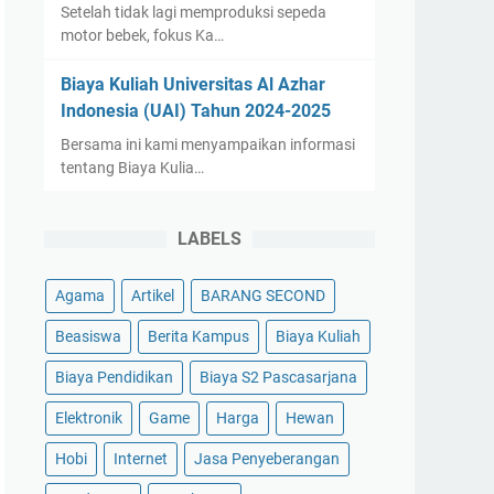
Setelah tidak lagi memproduksi sepeda
motor bebek, fokus Ka…
Biaya Kuliah Universitas Al Azhar
Indonesia (UAI) Tahun 2024-2025
Bersama ini kami menyampaikan informasi
tentang Biaya Kulia…
LABELS
Agama
Artikel
BARANG SECOND
Beasiswa
Berita Kampus
Biaya Kuliah
Biaya Pendidikan
Biaya S2 Pascasarjana
Elektronik
Game
Harga
Hewan
Hobi
Internet
Jasa Penyeberangan