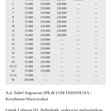
5
55.000
110.000
220.000
—
—
6
55.000
110.000
220.000
—
—
7
55.000
110.000
220.000
—
—
8
55.000
110.000
220.000
—
—
9
55.000
110.000
220.000
—
—
10
55.000
110.000
220.000
—
—
11
55.000
110.000
220.000
—
—
12
55.000
110.000
220.000
—
—
13
55.000
110.000
—
—
—
14
55.000
110.000
—
—
—
15
55.000
110.000
—
—
—
16
55.000
110.000
—
—
—
17
55.000
110.000
—
—
—
18
55.000
110.000
—
—
—
19-23
55.000
110.000
—
—
—
24
55.000
110.000
—
—
—
25-45
55.000
—
—
—
—
46
130.000
—
—
—
—
A.4. Tabel Angsuran SPb di USM INDONESIA –
Kesehatan Masyarakat
Untuk Lulusan D3, Politeknik, sederajat melanjutkan