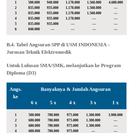
1
500.000
940.000
1.170.000
1.560.000
4.680.000
2
835.000
935.000
1.170.000
1.560.000
—
3
835.000
935.000
1.170.000
1.560.000
—
4
835.000
935.000
1.170.000
—
—
5
835.000
935.000
—
—
—
6
840.000
—
—
—
—
B.4. Tabel Angsuran SPP di USM INDONESIA –
Jurusan Teknik Elektromedik
Untuk Lulusan SMA/SMK, melanjutkan ke Program
Diploma (D3)
Angs.
Banyaknya & Jumlah Angsuran
ke
6 x
5 x
4 x
3 x
1 x
1
500.000
780.000
975.000
1.300.000
3.900.000
2
680.000
780.000
975.000
1.300.000
—
3
680.000
780.000
975.000
1.300.000
—
4
680.000
780.000
975.000
—
—