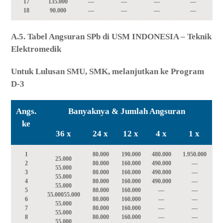
17
135.000
—
—
—
—
18
90.000
—
—
—
—
A.5. Tabel Angsuran SPb di USM INDONESIA – Teknik
Elektromedik
Untuk Lulusan SMU, SMK, melanjutkan ke Program
D-3
Angs.
Banyaknya & Jumlah Angsuran
ke
36 x
24 x
12 x
4 x
1 x
1
80.000
190.000
480.000
1.950.000
25.000
2
80.000
160.000
490.000
—
55.000
3
80.000
160.000
490.000
—
55.000
4
80.000
160.000
490.000
—
55.000
5
80.000
160.000
—
—
55.000
55.000
6
80.000
160.000
—
—
55.000
7
80.000
160.000
—
—
55.000
8
80.000
160.000
—
—
55.000