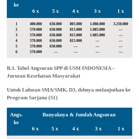
ke
6 x
5 x
4 x
3 x
1 x
1
400.000
650.000
805.000
1.080.000
3.250.000
2
570.000
650.000
815.000
1.085.000
—
3
570.000
650.000
815.000
1.085.000
—
4
570.000
650.000
815.000
—
—
5
570.000
650.000
—
—
—
6
570.000
—
—
—
—
B.3. Tabel Angsuran SPP di USM INDONESIA –
Jurusan Kesehatan Masyarakat
Untuk Lulusan SMA/SMK, D3, dsbnya melanjutkan ke
Program Sarjana (S1)
Angs.
Banyaknya & Jumlah Angsuran
ke
6 x
5 x
4 x
3 x
1 x