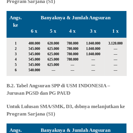
Program Sarjana (S1)
Angs.
Banyaknya & Jumlah Angsuran
ke
6 x
5 x
4 x
3 x
1 x
1
400.000
620.000
780.000
1.040.000
3.120.000
2
545.000
625.000
780.000
1.040.000
—
3
545.000
625.000
780.000
1.040.000
—
4
545.000
625.000
780.000
—
—
5
545.000
625.000
—
—
—
6
540.000
—
—
—
—
B.2. Tabel Angsuran SPP di USM INDONESIA –
Jurusan PGSD dan PG PAUD
Untuk Lulusan SMA/SMK, D3, dsbnya melanjutkan ke
Program Sarjana (S1)
Angs.
Banyaknya & Jumlah Angsuran