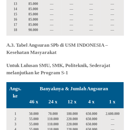
13
85.000
—
—
—
—
14
85.000
—
—
—
—
15
85.000
—
—
—
—
16
85.000
—
—
—
—
17
85.000
—
—
—
—
18
90.000
—
—
—
—
A.3. Tabel Angsuran SPb di USM INDONESIA –
Kesehatan Masyarakat
Untuk Lulusan SMU, SMK, Politeknik, Sederajat
melanjutkan ke Program S-1
Angs.
Banyaknya & Jumlah Angsuran
ke
46 x
24 x
12 x
4 x
1 x
1
50.000
70.000
180.000
650.000
2.600.000
2
55.000
110.000
220.000
650.000
—
3
55.000
110.000
220.000
650.000
—
4
55.000
110.000
220.000
650.000
—