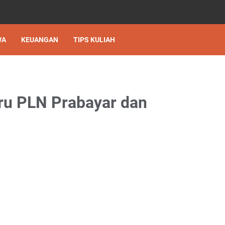
WA
KEUANGAN
TIPS KULIAH
aru PLN Prabayar dan