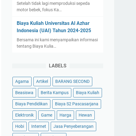
Setelah tidak lagi memproduksi sepeda
motor bebek, fokus Ka…
Biaya Kuliah Universitas Al Azhar
Indonesia (UAI) Tahun 2024-2025
Bersama ini kami menyampaikan informasi
tentang Biaya Kulia…
LABELS
Agama
Artikel
BARANG SECOND
Beasiswa
Berita Kampus
Biaya Kuliah
Biaya Pendidikan
Biaya S2 Pascasarjana
Elektronik
Game
Harga
Hewan
Hobi
Internet
Jasa Penyeberangan