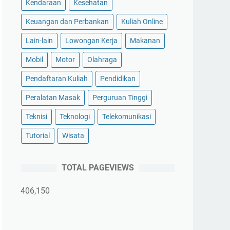
Kendaraan
Kesehatan
Keuangan dan Perbankan
Kuliah Online
Lain-lain
Lowongan Kerja
Makanan
Mobil
Motor
Olahraga
Pendaftaran Kuliah
Pendidikan
Peralatan Masak
Perguruan Tinggi
Teknisi
Teknologi
Telekomunikasi
Tutorial
Wisata
TOTAL PAGEVIEWS
406,150