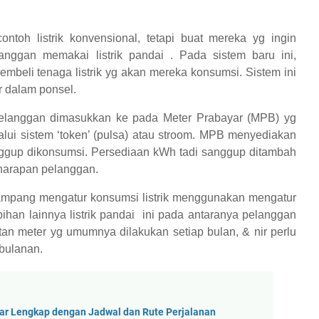
toh listrik konvensional, tetapi buat mereka yg ingin
nggan memakai listrik pandai . Pada sistem baru ini,
mbeli tenaga listrik yg akan mereka konsumsi. Sistem ini
 dalam ponsel.
 pelanggan dimasukkan ke pada Meter Prabayar (MPB) yg
lui sistem ‘token’ (pulsa) atau stroom. MPB menyediakan
sanggup dikonsumsi. Persediaan kWh tadi sanggup ditambah
 harapan pelanggan.
ampang mengatur konsumsi listrik menggunakan mengatur
ebihan lainnya listrik pandai ini pada antaranya pelanggan
tan meter yg umumnya dilakukan setiap bulan, & nir perlu
 bulanan.
bar Lengkap dengan Jadwal dan Rute Perjalanan