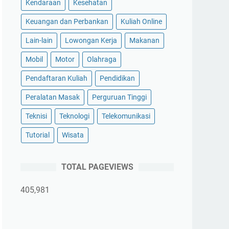
Kendaraan
Kesehatan
Keuangan dan Perbankan
Kuliah Online
Lain-lain
Lowongan Kerja
Makanan
Mobil
Motor
Olahraga
Pendaftaran Kuliah
Pendidikan
Peralatan Masak
Perguruan Tinggi
Teknisi
Teknologi
Telekomunikasi
Tutorial
Wisata
TOTAL PAGEVIEWS
405,981