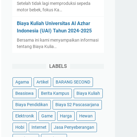
Setelah tidak lagi memproduksi sepeda
motor bebek, fokus Ka…
Biaya Kuliah Universitas Al Azhar
Indonesia (UAI) Tahun 2024-2025
Bersama ini kami menyampaikan informasi
tentang Biaya Kulia…
LABELS
Agama
Artikel
BARANG SECOND
Beasiswa
Berita Kampus
Biaya Kuliah
Biaya Pendidikan
Biaya S2 Pascasarjana
Elektronik
Game
Harga
Hewan
Hobi
Internet
Jasa Penyeberangan