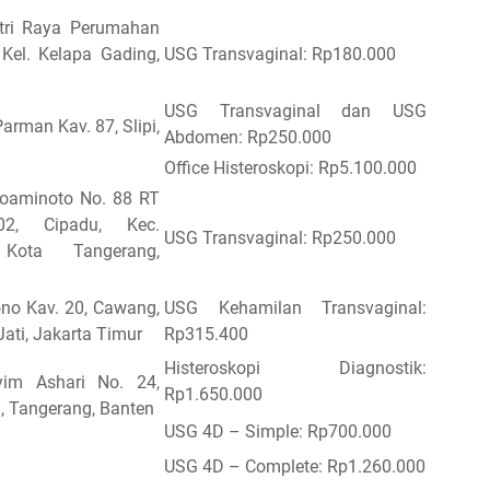
utri Raya Perumahan
Kel. Kelapa Gading,
USG Transvaginal: Rp180.000
USG Transvaginal dan USG
Parman Kav. 87, Slipi,
Abdomen: Rp250.000
Office Histeroskopi: Rp5.100.000
roaminoto No. 88 RT
2, Cipadu, Kec.
USG Transvaginal: Rp250.000
 Kota Tangerang,
ono Kav. 20, Cawang,
USG Kehamilan Transvaginal:
ati, Jakarta Timur
Rp315.400
Histeroskopi Diagnostik:
yim Ashari No. 24,
Rp1.650.000
, Tangerang, Banten
USG 4D – Simple: Rp700.000
USG 4D – Complete: Rp1.260.000