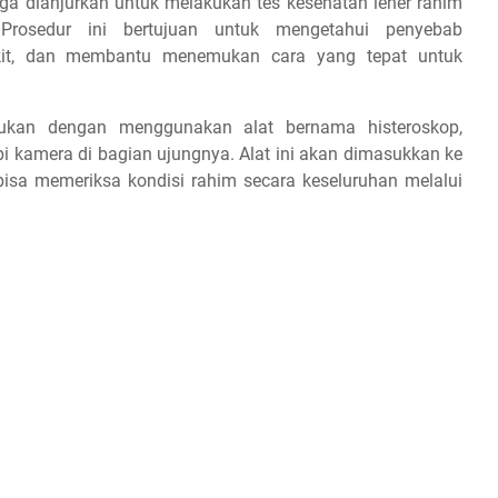
uga dianjurkan untuk melakukan tes kesehatan leher rahim
 Prosedur ini bertujuan untuk mengetahui penyebab
akit, dan membantu menemukan cara yang tepat untuk
akukan dengan menggunakan alat bernama histeroskop,
api kamera di bagian ujungnya. Alat ini akan dimasukkan ke
bisa memeriksa kondisi rahim secara keseluruhan melalui