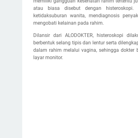
memiliki gangguan kesehatan rahim tertentu j
atau biasa disebut dengan histeroskopi.
ketidaksuburan wanita, mendiagnosis peny
mengobati kelainan pada rahim.
Dilansir dari ALODOKTER, histeroskopi dil
berbentuk selang tipis dan lentur serta dilengk
dalam rahim melalui vagina, sehingga dokter 
layar monitor.