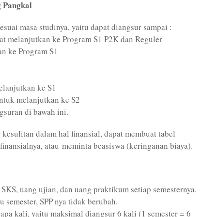
 Pangkal
uai masa studinya, yaitu dapat diangsur sampai :
jat melanjutkan ke Program S1 P2K dan Reguler
kan ke Program S1
elanjutkan ke S1
ntuk melanjutkan ke S2
gsuran di bawah ini.
esulitan dalam hal finansial, dapat membuat tabel
inansialnya, atau meminta beasiswa (keringanan biaya).
SKS, uang ujian, dan uang praktikum setiap semesternya.
 semester, SPP nya tidak berubah.
apa kali, yaitu maksimal diangsur 6 kali (1 semester = 6