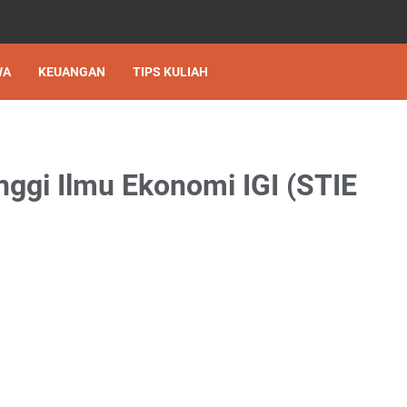
WA
KEUANGAN
TIPS KULIAH
nggi Ilmu Ekonomi IGI (STIE