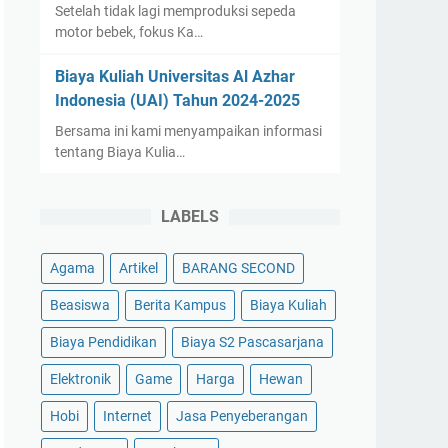
Setelah tidak lagi memproduksi sepeda
motor bebek, fokus Ka…
Biaya Kuliah Universitas Al Azhar
Indonesia (UAI) Tahun 2024-2025
Bersama ini kami menyampaikan informasi
tentang Biaya Kulia…
LABELS
Agama
Artikel
BARANG SECOND
Beasiswa
Berita Kampus
Biaya Kuliah
Biaya Pendidikan
Biaya S2 Pascasarjana
Elektronik
Game
Harga
Hewan
Hobi
Internet
Jasa Penyeberangan