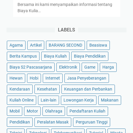
Bersama ini kami menyampaikan informasi tentang
Biaya Kulia…
LABELS
Agama
Artikel
BARANG SECOND
Beasiswa
Berita Kampus
Biaya Kuliah
Biaya Pendidikan
Biaya S2 Pascasarjana
Elektronik
Game
Harga
Hewan
Hobi
Internet
Jasa Penyeberangan
Kendaraan
Kesehatan
Keuangan dan Perbankan
Kuliah Online
Lain-lain
Lowongan Kerja
Makanan
Mobil
Motor
Olahraga
Pendaftaran Kuliah
Pendidikan
Peralatan Masak
Perguruan Tinggi
Teknisi
Teknologi
Telekomunikasi
Tutorial
Wisata