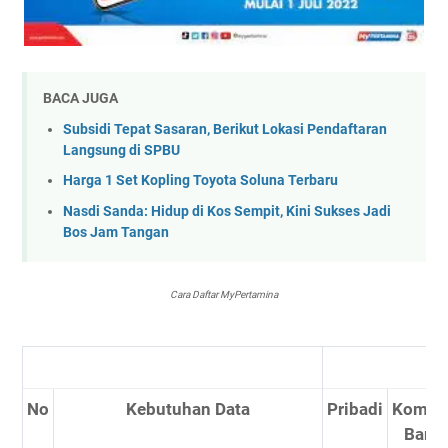
BACA JUGA
Subsidi Tepat Sasaran, Berikut Lokasi Pendaftaran
Langsung di SPBU
Harga 1 Set Kopling Toyota Soluna Terbaru
Nasdi Sanda: Hidup di Kos Sempit, Kini Sukses Jadi
Bos Jam Tangan
Cara Daftar MyPertamina
No
Kebutuhan Data
Pribadi
Komers
Bara