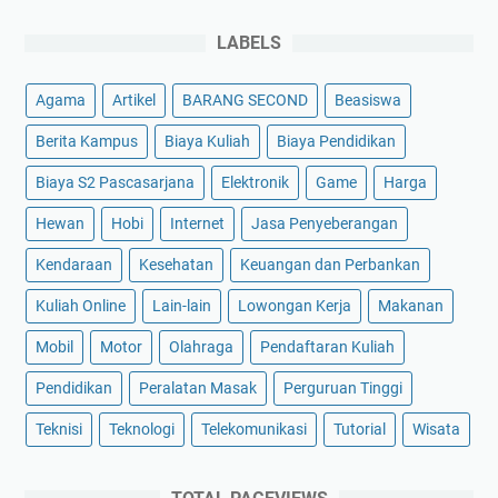
LABELS
Agama
Artikel
BARANG SECOND
Beasiswa
Berita Kampus
Biaya Kuliah
Biaya Pendidikan
Biaya S2 Pascasarjana
Elektronik
Game
Harga
Hewan
Hobi
Internet
Jasa Penyeberangan
Kendaraan
Kesehatan
Keuangan dan Perbankan
Kuliah Online
Lain-lain
Lowongan Kerja
Makanan
Mobil
Motor
Olahraga
Pendaftaran Kuliah
Pendidikan
Peralatan Masak
Perguruan Tinggi
Teknisi
Teknologi
Telekomunikasi
Tutorial
Wisata