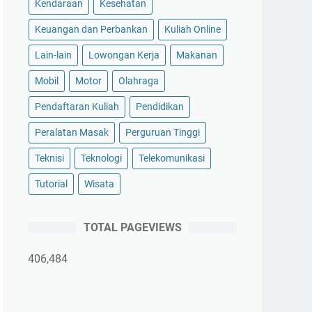
Kendaraan
Kesehatan
Keuangan dan Perbankan
Kuliah Online
Lain-lain
Lowongan Kerja
Makanan
Mobil
Motor
Olahraga
Pendaftaran Kuliah
Pendidikan
Peralatan Masak
Perguruan Tinggi
Teknisi
Teknologi
Telekomunikasi
Tutorial
Wisata
TOTAL PAGEVIEWS
406,484