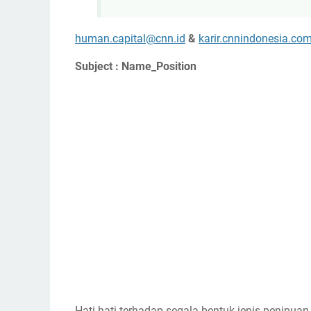
human.capital@cnn.id
&
karir.cnnindonesia.co
Subject : Name_Position
Hati-hati terhadap segala bentuk jenis penipua