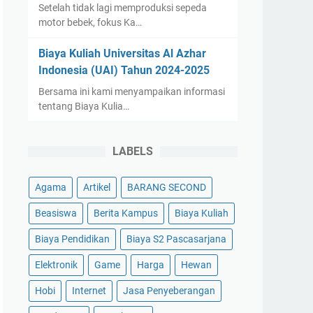
Setelah tidak lagi memproduksi sepeda
motor bebek, fokus Ka…
Biaya Kuliah Universitas Al Azhar
Indonesia (UAI) Tahun 2024-2025
Bersama ini kami menyampaikan informasi
tentang Biaya Kulia…
LABELS
Agama
Artikel
BARANG SECOND
Beasiswa
Berita Kampus
Biaya Kuliah
Biaya Pendidikan
Biaya S2 Pascasarjana
Elektronik
Game
Harga
Hewan
Hobi
Internet
Jasa Penyeberangan