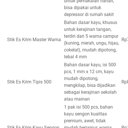
untuk pemakaian harian,
bisa dipakai untuk
depressor di rumah sakit
Bahan dasar kayu, khusus
untuk kerajinan tangan,
terdiri dari 5 warna campur
Stik Es Krim Master Warna
Rp
(kuning, merah, ungu, hijau,
cokelat), mudah dipotong,
tebal 4 mm
Bahan dasar kayu, isi 500
pcs, 1 mm x 12 cm, kayu
mudah dipotong,
Stik Es Krim Tipis 500
Rp
mengkilap, bisa dijadikan
sebagai kerajinan sekolah
atau mainan
1 pak isi 500 pcs, bahan
kayu sengon kualitas
premium, awet, tidak
Stik Es Krim Kayu Sengon
mudah berjamur, warna
Rp