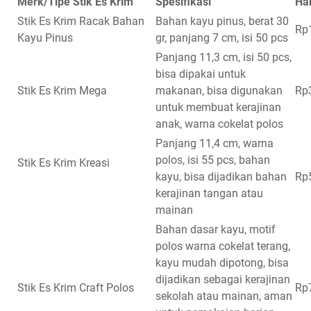
Merk/Tipe Stik Es Krim
Spesifikasi
Ha
Stik Es Krim Racak Bahan
Bahan kayu pinus, berat 30
Rp
Kayu Pinus
gr, panjang 7 cm, isi 50 pcs
Panjang 11,3 cm, isi 50 pcs,
bisa dipakai untuk
Stik Es Krim Mega
makanan, bisa digunakan
Rp
untuk membuat kerajinan
anak, warna cokelat polos
Panjang 11,4 cm, warna
polos, isi 55 pcs, bahan
Stik Es Krim Kreasi
kayu, bisa dijadikan bahan
Rp
kerajinan tangan atau
mainan
Bahan dasar kayu, motif
polos warna cokelat terang,
kayu mudah dipotong, bisa
dijadikan sebagai kerajinan
Stik Es Krim Craft Polos
Rp
sekolah atau mainan, aman