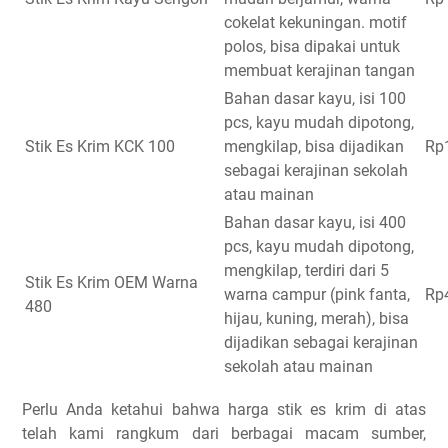
cokelat kekuningan. motif
polos, bisa dipakai untuk
membuat kerajinan tangan
Bahan dasar kayu, isi 100
pcs, kayu mudah dipotong,
Stik Es Krim KCK 100
mengkilap, bisa dijadikan
Rp
sebagai kerajinan sekolah
atau mainan
Bahan dasar kayu, isi 400
pcs, kayu mudah dipotong,
mengkilap, terdiri dari 5
Stik Es Krim OEM Warna
warna campur (pink fanta,
Rp
480
hijau, kuning, merah), bisa
dijadikan sebagai kerajinan
sekolah atau mainan
Perlu Anda ketahui bahwa harga stik es krim di atas
telah kami rangkum dari berbagai macam sumber,